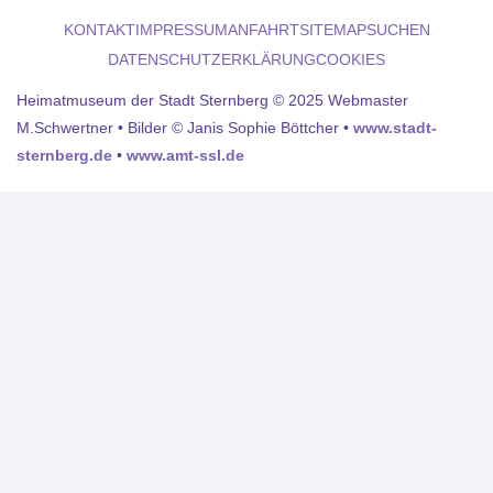
KONTAKT
IMPRESSUM
ANFAHRT
SITEMAP
SUCHEN
DATENSCHUTZERKLÄRUNG
COOKIES
Heimatmuseum der Stadt Sternberg © 2025 Webmaster
M.Schwertner • Bilder © Janis Sophie Böttcher •
www.stadt-
sternberg.de
•
www.amt-ssl.de